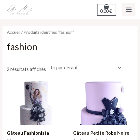
Aller
MAI
0,00
€
au
ME
contenu
Accueil
/ Produits identifiés “fashion”
fashion
2 résultats affichés
Plage
Plage
de
de
prix :
prix :
211,00 €
211,00 €
à
à
664,65 €
664,65 €
Gâteau Fashionista
Gâteau Petite Robe Noire