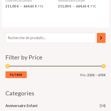
Diverses occasions
Anniversaire Enfant
211,00
€
–
664,65
€
211,00
€
–
664,65
€
TTC
TTC
P
P
r
r
i
i
Filter by Price
x
x
m
m
i
a
FILTRER
Prix :
210 €
—
670 €
n
x
Categories
Anniversaire Enfant
(54)