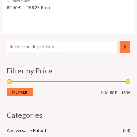
Number Cake
84,40
€
–
158,25
€
TTC
P
P
r
r
i
i
Filter by Price
x
x
m
m
i
a
FILTRER
Prix :
80 €
—
160 €
n
x
Categories
Anniversaire Enfant
(54)