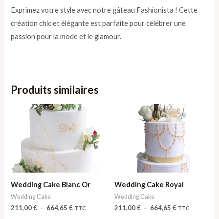
Exprimez votre style avec notre gâteau Fashionista ! Cette
création chic et élégante est parfaite pour célébrer une
passion pour la mode et le glamour.
Produits similaires
Plage
Plage
de
de
prix :
prix :
211,00 €
211,00 €
à
à
664,65 €
664,65 €
Wedding Cake Blanc Or
Wedding Cake Royal
Wedding Cake
Wedding Cake
211,00
€
–
664,65
€
211,00
€
–
664,65
€
TTC
TTC