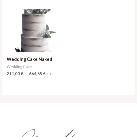
Plage
de
prix :
211,00 €
à
664,65 €
Wedding Cake Naked
Wedding Cake
211,00
€
–
664,65
€
TTC