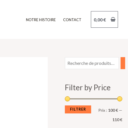
0,00
€
NOTRE HISTOIRE
CONTACT
P
P
r
r
i
i
Filter by Price
x
x
m
m
i
a
FILTRER
Prix :
100 €
—
n
x
110 €