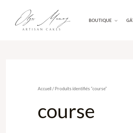
Aller
au
BOUTIQUE
GÂ
contenu
Accueil
/ Produits identifiés “course”
course