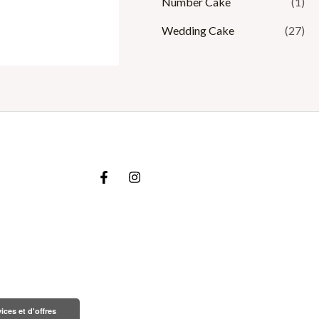
Number Cake
(1)
Wedding Cake
(27)
ices et d'offres