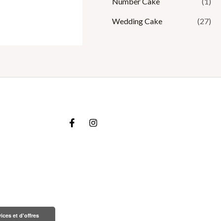
Number Cake
(1)
Wedding Cake
(27)
ices et d'offres