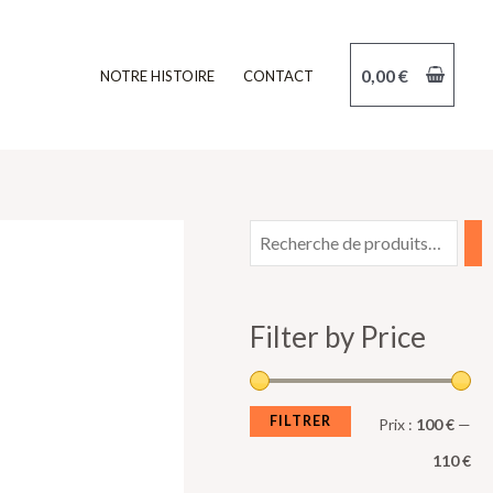
0,00
€
NOTRE HISTOIRE
CONTACT
P
P
r
r
i
i
Filter by Price
x
x
m
m
i
a
FILTRER
Prix :
100 €
—
n
x
110 €