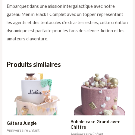
Embarquez dans une mission intergalactique avec notre
gâteau Men in Black ! Complet avec un topper représentant
les agents et des tentacules d’extra-terrestres, cette création
dynamique est parfaite pour les fans de science-fiction et les
amateurs d’aventure.
Produits similaires
Plage
Plage
de
de
prix :
prix :
211,00 €
126,60 €
à
à
664,65 €
211,00 €
Bubble cake Grand avec
Gâteau Jungle
Chiffre
Anniversaire Enfant
Anniversaire Enfant