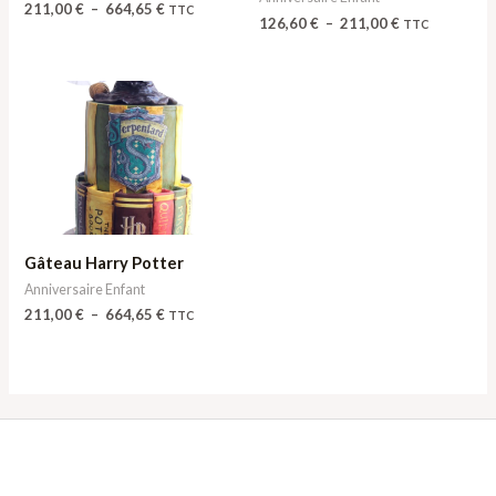
211,00
€
–
664,65
€
TTC
126,60
€
–
211,00
€
TTC
Plage
de
prix :
211,00 €
à
664,65 €
Gâteau Harry Potter
Anniversaire Enfant
211,00
€
–
664,65
€
TTC