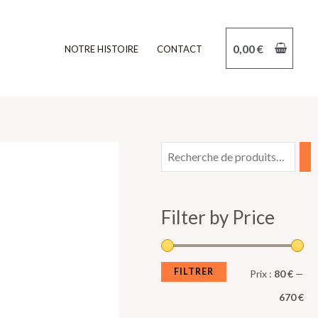
0,00
€
NOTRE HISTOIRE
CONTACT
P
P
r
r
i
i
Filter by Price
x
x
m
m
i
a
FILTRER
Prix :
80 €
—
n
x
670 €