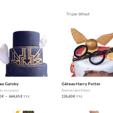
Plage
de
prix :
211,00 €
à
664,65 €
au Gatsby
Gâteau Harry Potter
es occasions
Anniversaire Enfant
0
€
–
664,65
€
126,60
€
TTC
TTC
Plage