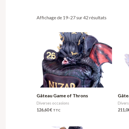
Affichage de 19–27 sur 42 résultats
Gâteau Game of Throns
Gâte
Diverses occasions
Divers
126,60
€
211,0
TTC
Plage