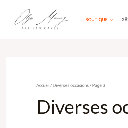
Aller
au
BOUTIQUE
GÂ
contenu
Accueil
/
Diverses occasions
/ Page 3
Diverses o