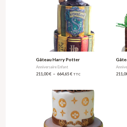
de
prix :
211,00 €
à
664,65 €
Gâteau Harry Potter
Gâte
Anniversaire Enfant
Annive
211,00
€
–
664,65
€
211,0
TTC
Plage
de
prix :
211,00 €
à
664,65 €