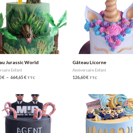
de
prix :
211,00 €
à
664,65 €
au Jurassic World
Gâteau Licorne
rsaire Enfant
Anniversaire Enfant
0
€
–
664,65
€
126,60
€
TTC
TTC