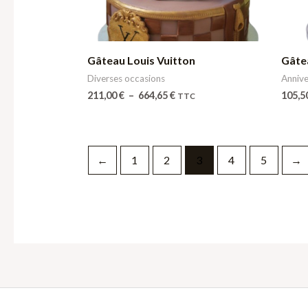
Gâteau Louis Vuitton
Gâte
Diverses occasions
Annive
211,00
€
–
664,65
€
105,5
TTC
←
1
2
3
4
5
→