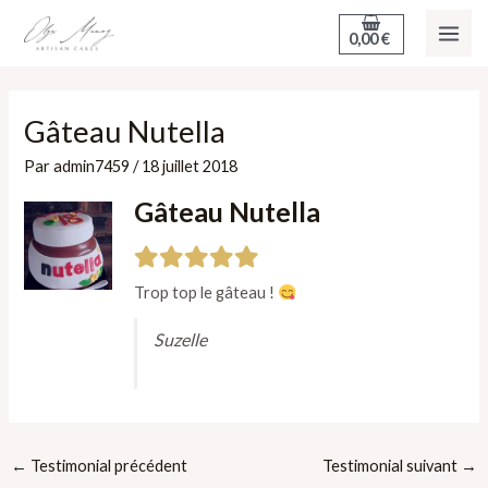
Aller
MAI
0,00
€
au
ME
contenu
Gâteau Nutella
Par
admin7459
/
18 juillet 2018
Gâteau Nutella
Trop top le gâteau !
Suzelle
←
Testimonial précédent
Testimonial suivant
→