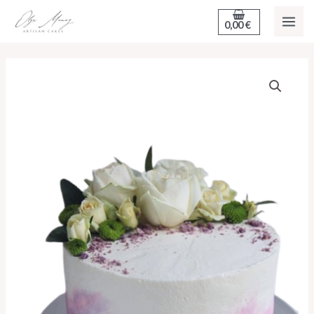
Aller
MAI
0,00
€
au
ME
contenu
quantité
Plage
de
de
Wedding
Cake
prix :
Ombré
211,00 €
à
664,65 €