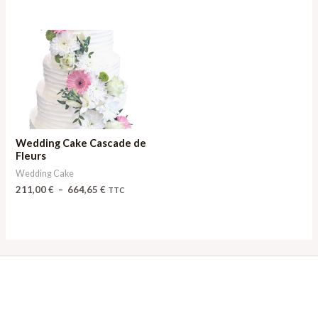
Plage
de
prix :
211,00 €
à
664,65 €
Wedding Cake Cascade de
Fleurs
Wedding Cake
211,00
€
–
664,65
€
TTC