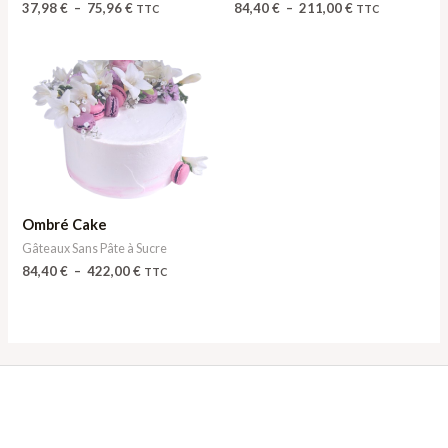
37,98
€
–
75,96
€
84,40
€
–
211,00
€
TTC
TTC
Plage
de
prix :
84,40 €
à
422,00 €
Ombré Cake
Gâteaux Sans Pâte à Sucre
84,40
€
–
422,00
€
TTC