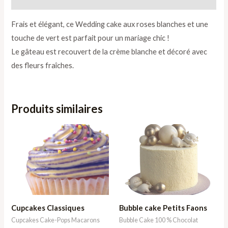
Frais et élégant, ce Wedding cake aux roses blanches et une
touche de vert est parfait pour un mariage chic !
Le gâteau est recouvert de la crème blanche et décoré avec
des fleurs fraîches.
Produits similaires
Plage
Plage
de
de
prix :
prix :
37,98 €
84,40 €
à
à
75,96 €
211,00 €
Cupcakes Classiques
Bubble cake Petits Faons
Cupcakes Cake-Pops Macarons
Bubble Cake 100 % Chocolat