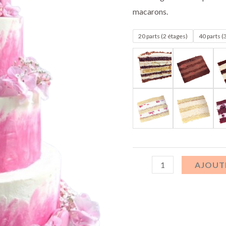
macarons.
20 parts (2 étages)
40 parts (
AJOUTE