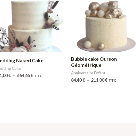
Plage
Plage
de
de
prix :
prix :
211,00 €
84,40 €
à
à
664,65 €
211,00 €
Bubble cake Ourson
edding Naked Cake
Géométrique
dding Cake
Anniversaire Enfant
1,00
€
–
664,65
€
TTC
84,40
€
–
211,00
€
TTC