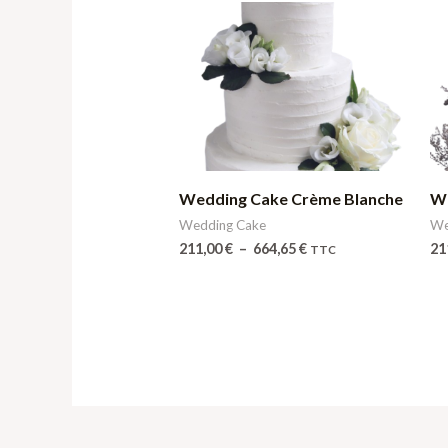
Plage
de
prix :
211,00 €
à
664,65 €
Wedding Cake Crème Blanche
W
Wedding Cake
We
211,00
€
–
664,65
€
21
TTC