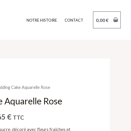
0,00
€
NOTRE HISTOIRE
CONTACT
dding Cake Aquarelle Rose
Plage
 Aquarelle Rose
de
prix :
65
€
TTC
211,00 €
ucre, décoré avec fleurs fraîches et