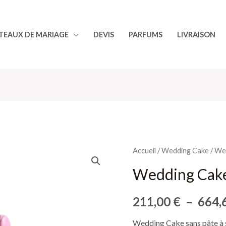
TEAUX DE MARIAGE
DEVIS
PARFUMS
LIVRAISON
quantité
Accueil
/
Wedding Cake
/ We
de
Wedding Cake
Wedding
Cake
211,00
€
–
664,
Aquarelle
Wedding Cake sans pâte à s
Rose