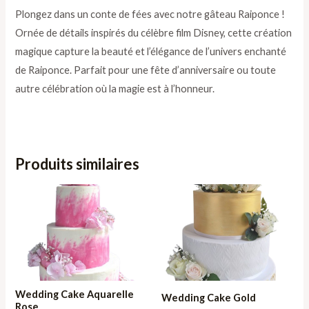
Plongez dans un conte de fées avec notre gâteau Raiponce !
Ornée de détails inspirés du célèbre film Disney, cette création
magique capture la beauté et l’élégance de l’univers enchanté
de Raiponce. Parfait pour une fête d’anniversaire ou toute
autre célébration où la magie est à l’honneur.
Produits similaires
Plage
Plage
de
de
prix :
prix :
211,00 €
211,00 €
à
à
664,65 €
664,65 €
Wedding Cake Aquarelle
Wedding Cake Gold
Rose