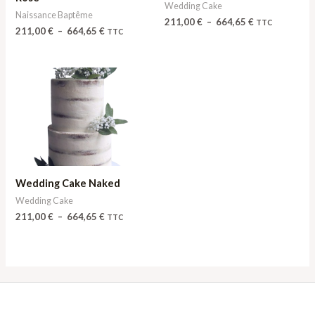
Wedding Cake
Naissance Baptême
211,00
€
–
664,65
€
TTC
211,00
€
–
664,65
€
TTC
Plage
de
prix :
211,00 €
à
664,65 €
Wedding Cake Naked
Wedding Cake
211,00
€
–
664,65
€
TTC