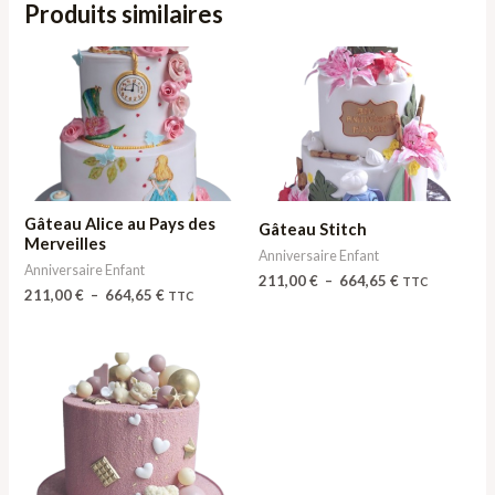
Produits similaires
Plage
Plage
de
de
prix :
prix :
211,00 €
211,00 €
à
à
664,65 €
664,65 €
Gâteau Alice au Pays des
Gâteau Stitch
Merveilles
Anniversaire Enfant
Anniversaire Enfant
211,00
€
–
664,65
€
TTC
211,00
€
–
664,65
€
TTC
Plage
de
prix :
126,60 €
à
211,00 €