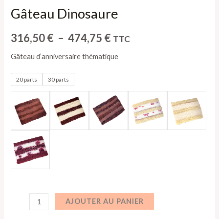
Gâteau Dinosaure
316,50
€
–
474,75
€
TTC
Gâteau d’anniversaire thématique
20 parts
30 parts
AJOUTER AU PANIER