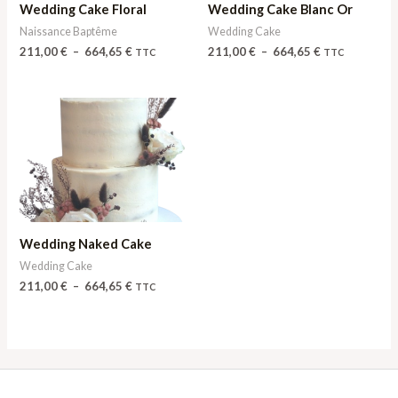
Wedding Cake Floral
Wedding Cake Blanc Or
Naissance Baptême
Wedding Cake
211,00
€
–
664,65
€
211,00
€
–
664,65
€
TTC
TTC
Plage
de
prix :
211,00 €
à
664,65 €
Wedding Naked Cake
Wedding Cake
211,00
€
–
664,65
€
TTC