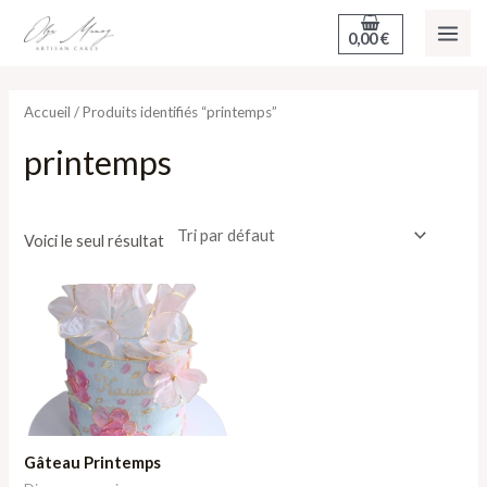
Aller
MAI
0,00
€
au
ME
contenu
Accueil
/ Produits identifiés “printemps”
printemps
Voici le seul résultat
Gâteau Printemps