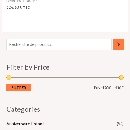
Diverses occasions
126,60
€
TTC
P
P
r
r
i
i
Filter by Price
x
x
m
m
i
a
FILTRER
Prix :
120 €
—
130 €
n
x
Categories
Anniversaire Enfant
(54)