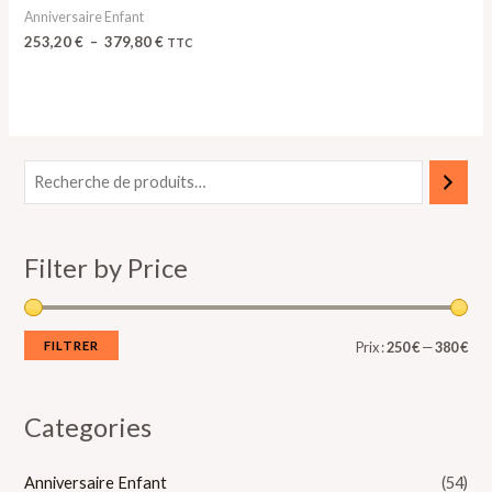
Anniversaire Enfant
253,20
€
–
379,80
€
TTC
P
P
r
r
i
i
Filter by Price
x
x
m
m
i
a
FILTRER
Prix :
250 €
—
380 €
n
x
Categories
Anniversaire Enfant
(54)