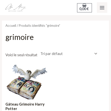
Aller
MAI
0,00
€
au
ME
contenu
Accueil
/ Produits identifiés “grimoire”
grimoire
Voici le seul résultat
Plage
de
prix :
253,20 €
à
379,80 €
Gâteau Grimoire Harry
Potter