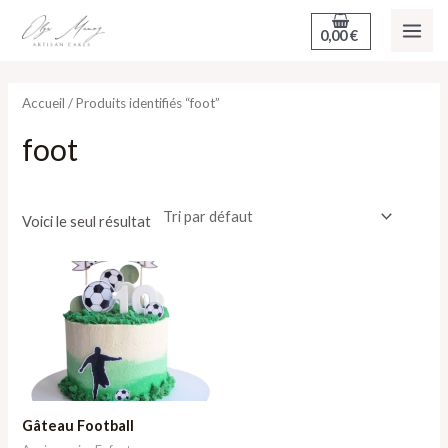
Aller
MAI
0,00
€
au
ME
contenu
Accueil
/ Produits identifiés “foot”
foot
Voici le seul résultat
Gâteau Football