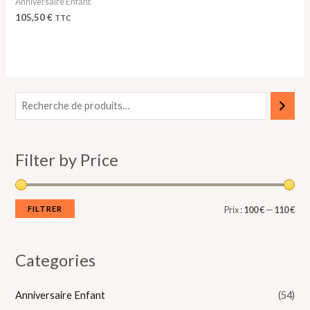
Anniversaire Enfant
105,50
€
TTC
P
P
r
r
i
i
Filter by Price
x
x
m
m
i
a
FILTRER
Prix :
100 €
—
110 €
n
x
Categories
Anniversaire Enfant
(54)