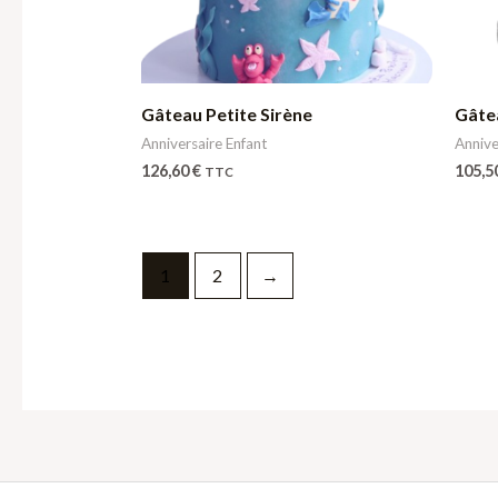
Gâteau Petite Sirène
Gâte
Anniversaire Enfant
Annive
126,60
€
105,5
TTC
1
2
→