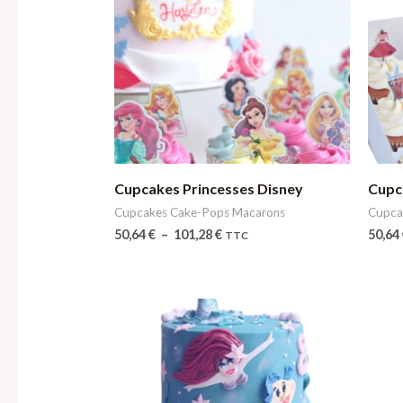
de
prix :
50,64 €
à
101,28 €
Cupcakes Princesses Disney
Cupc
Cupcakes Cake-Pops Macarons
Cupca
50,64
€
–
101,28
€
50,64
TTC