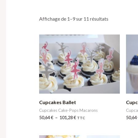
Affichage de 1–9 sur 11 résultats
Plage
de
prix :
50,64 €
à
101,28 €
Cupcakes Ballet
Cupc
Cupcakes Cake-Pops Macarons
Cupca
50,64
€
–
101,28
€
50,64
TTC
Plage