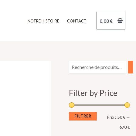
0,00
€
NOTRE HISTOIRE
CONTACT
P
P
r
r
i
i
Filter by Price
x
x
m
m
i
a
FILTRER
Prix :
50 €
—
n
x
670 €