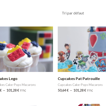
Plage
Plage
de
de
prix :
prix :
50,64 €
50,64 €
à
à
101,28 €
101,28 €
akes Lego
Cupcakes Pat Patrouille
kes Cake-Pops Macarons
Cupcakes Cake-Pops Macarons
€
–
101,28
€
50,64
€
–
101,28
€
TTC
TTC
Plage
Plage