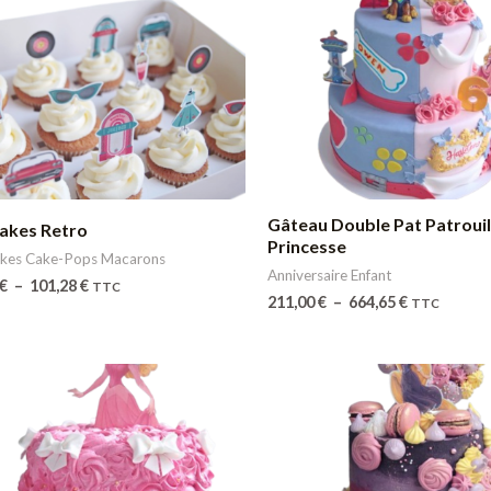
de
de
prix :
prix :
50,64 €
211,00 €
à
à
101,28 €
664,65 €
Gâteau Double Pat Patrouil
akes Retro
Princesse
kes Cake-Pops Macarons
Anniversaire Enfant
€
–
101,28
€
TTC
211,00
€
–
664,65
€
TTC
Plage
de
prix :
211,00 €
à
664,65 €