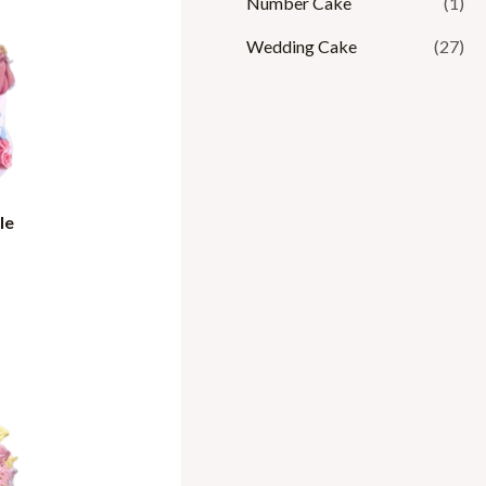
Number Cake
(1)
Wedding Cake
(27)
le