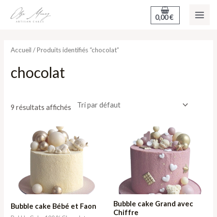
Aller
MAI
0,00
€
au
ME
contenu
Accueil
/ Produits identifiés “chocolat”
chocolat
9 résultats affichés
Plage
Plage
de
de
prix :
prix :
84,40 €
126,60 €
à
à
211,00 €
211,00 €
Bubble cake Grand avec
Bubble cake Bébé et Faon
Chiffre