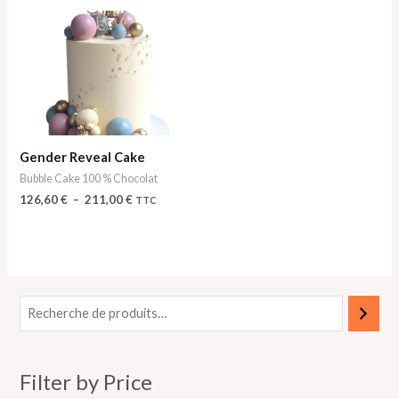
Plage
de
prix :
126,60 €
à
211,00 €
Gender Reveal Cake
Bubble Cake 100 % Chocolat
126,60
€
–
211,00
€
TTC
P
P
r
r
i
i
Filter by Price
x
x