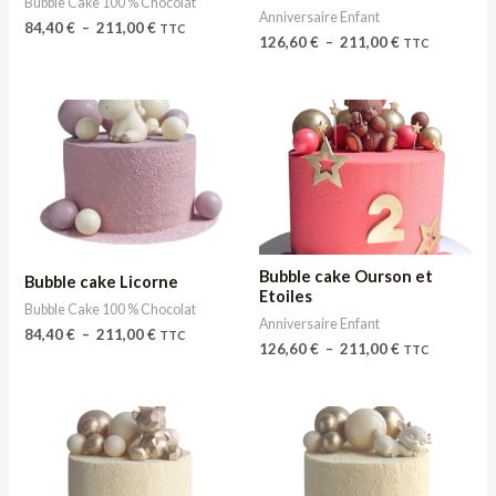
Bubble Cake 100 % Chocolat
Anniversaire Enfant
84,40
€
–
211,00
€
TTC
126,60
€
–
211,00
€
TTC
Plage
Plage
de
de
prix :
prix :
84,40 €
126,60 €
à
à
211,00 €
211,00 €
Bubble cake Ourson et
Bubble cake Licorne
Etoiles
Bubble Cake 100 % Chocolat
Anniversaire Enfant
84,40
€
–
211,00
€
TTC
126,60
€
–
211,00
€
TTC
Plage
Plage
de
de
prix :
prix :
84,40 €
84,40 €
à
à