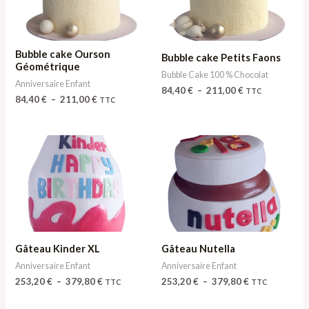
211,00 €
211,00 €
Bubble cake Ourson
Bubble cake Petits Faons
Géométrique
Bubble Cake 100 % Chocolat
Anniversaire Enfant
84,40
€
–
211,00
€
TTC
84,40
€
–
211,00
€
TTC
Plage
Plage
de
de
prix :
prix :
253,20 €
253,20 €
à
à
379,80 €
379,80 €
Gâteau Kinder XL
Gâteau Nutella
Anniversaire Enfant
Anniversaire Enfant
253,20
€
–
379,80
€
253,20
€
–
379,80
€
TTC
TTC