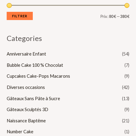
m
m
i
a
FILTRER
Prix :
80 €
—
380 €
n
x
Categories
Anniversaire Enfant
(54)
Bubble Cake 100 % Chocolat
(7)
Cupcakes Cake-Pops Macarons
(9)
Diverses occasions
(42)
Gâteaux Sans Pâte à Sucre
(13)
Gâteaux Sculptés 3D
(9)
Naissance Baptême
(21)
Number Cake
(1)