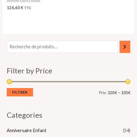
Anniversaire Enfant
126,60
€
TTC
P
P
r
r
i
i
Filter by Price
x
x
m
m
i
a
FILTRER
Prix :
120 €
—
130 €
n
x
Categories
Anniversaire Enfant
(54)