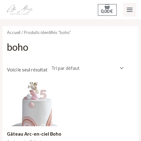
Aller
MAI
0,00
€
au
ME
contenu
Accueil
/ Produits identifiés “boho”
boho
Voici le seul résultat
Gâteau Arc-en-ciel Boho